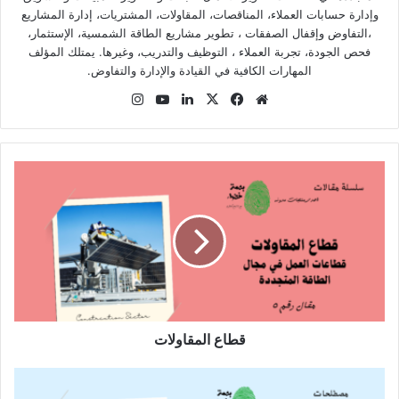
وإدارة حسابات العملاء، المناقصات، المقاولات، المشتريات، إدارة المشاريع
،التفاوض وإقفال الصفقات ، تطوير مشاريع الطاقة الشمسية، الإستثمار،
فحص الجودة، تجربة العملاء ، التوظيف والتدريب، وغيرها. يمتلك المؤلف
المهارات الكافية في القيادة والإدارة والتفاوض.
موق
في
X
لينك
يوتي
انس
ع
سب
دإن
وب
تقر
الوي
وك
ام
ب
قطاع المقاولات