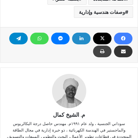
وصفات هندسية وإدارية
م. الشيخ كمال
سوداني الجنسية ، ولد عام ١٩٩١م. مهندس حاصل درجة البكالريوس
والماجستير في الهندسة الكهربائية ، ذو خبرة إدارية في مجال الطاقة
المتجددة في قطاعات تطوير الأعمال، البحث والتطوير، المبيعات والتسويق،