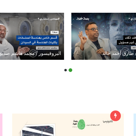
/ طارق أحمد خالد…
البروفيسور / محمد هاشم صدي