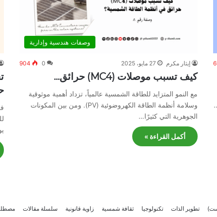
وصفات هندسية وإدارية
6
إيثار مكرم
27 مايو، 2025
0
904
كيف تسبب موصلات (MC4) حرائق…
ت
ح
مع النمو المتزايد للطاقة الشمسية عالمياً، تزداد أهمية موثوقية
…
وسلامة أنظمة الطاقة الكهروضوئية (PV). ومن بين المكونات
في
الجوهرية التي كثيرًا…
لل
يو
أكمل القراءة »
ست)
تطوير الذات
تكنولوجيا
ثقافة شمسية
زاوية قانونية
سلسلة مقالات
مصطلح