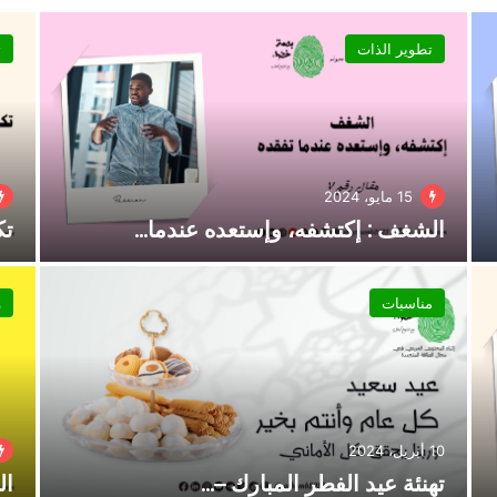
تطوير الذات
ت
15 مايو، 2024
الشغف : إكتشفه، وإستعده عندما…
تك
مناسبات
و
10 أبريل، 2024
تهنئة عيد الفطر المبارك –…
الحلقة