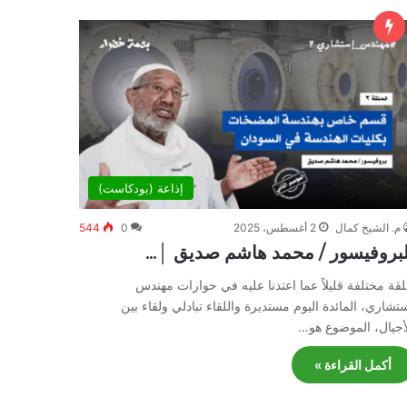
إذاعة (بودكاست)
م. الشيخ كمال
2 أغسطس، 2025
0
544
لبروفيسور / محمد هاشم صديق │…
قة مختلفة قليلاً عما اعتدنا عليه في حوارات مهندس
تشاري، المائدة اليوم مستديرة واللقاء تبادلي ولقاء بين
أجيال، الموضوع هو…
أكمل القراءة »