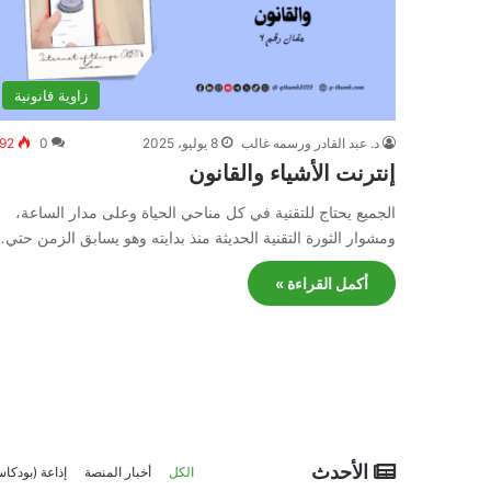
زاوية قانونية
د. عبد القادر ورسمه غالب
8 يوليو، 2025
0
92
إنترنت الأشیاء والقانون
الجمیع یحتاج للتقنیة في كل مناحي الحیاة وعلى مدار الساعة،
ومشوار الثورة التقنیة الحدیثة منذ بدایته وھو یسابق الزمن حتي
أكمل القراءة »
الأحدث
الكل
أخبار المنصة
إذاعة (بودكا