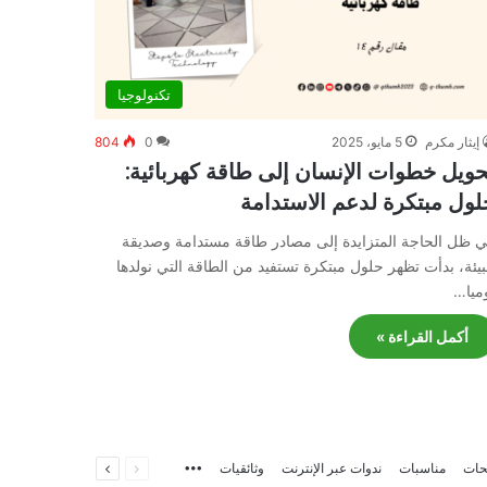
تكنولوجيا
إيثار مكرم
5 مايو، 2025
0
804
حويل خطوات الإنسان إلى طاقة كهربائية:
لول مبتكرة لدعم الاستدامة
 ظل الحاجة المتزايدة إلى مصادر طاقة مستدامة وصديقة
بيئة، بدأت تظهر حلول مبتكرة تستفيد من الطاقة التي نولدها
ميا…
أكمل القراءة »
السابقة
التالية
ات
مناسبات
ندوات عبر الإنترنت
وثائقيات
More
الصفحة
الصفحة