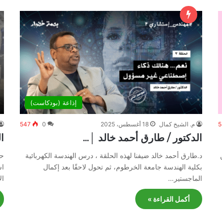
إذاعة (بودكاست)
5
م. الشيخ كمال
18 أغسطس، 2025
0
547
الدكتور / طارق أحمد خالد │…
ا
د.طارق أحمد خالد ضيفنا لهذه الحلقة ، درس الهندسة الكهربائية
حل
بكلية الهندسة جامعة الخرطوم، ثم تحول لاحقًا بعد إكمال
اس
الماجستير…
ال
أكمل القراءة »