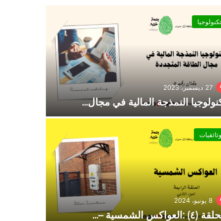
كنولوجيا
سلسلة مقا
27 ديسمبر، 2023
5 ديسمبر، 2023
نولوجيا النمذجة المالية في مجال…
القطاع ا
ثائقيات
تكنولوجيا
8 يونيو، 2024
24 مارس، 2024
 (٤) :العواكس الشمسية –…
موصل كاب