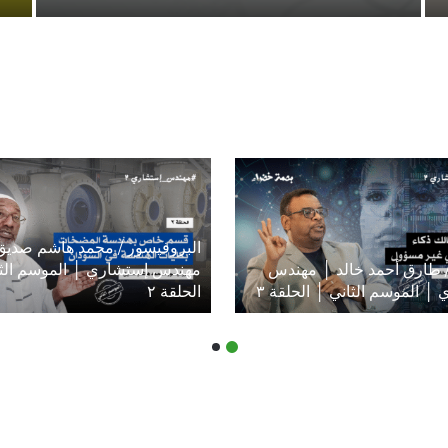
البروفيسور / محمد هاشم صديق
/ طارق أحمد خالد │ مهندس
مهندس إستشاري │ الموسم الثا
│ الموسم الثاني │ الحلقة ٣
الحلقة ٢