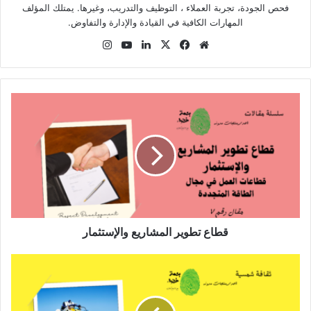
فحص الجودة، تجربة العملاء ، التوظيف والتدريب، وغيرها. يمتلك المؤلف
المهارات الكافية في القيادة والإدارة والتفاوض.
موق
في
X
لينك
يوتي
انس
ع
سب
دإن
وب
تقر
الوي
وك
ام
ب
قطاع تطوير المشاريع والإستثمار