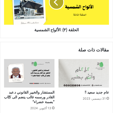
الحلقة (٣): الألواح الشمسية
مقالات ذات صلة
عام جديد سعيد !!
المستشار والخبير القانوني د.عبد
القادر ورسمه غالب ينضم الى كتّاب
31 ديسمبر، 2023
”بصمة خضراء“
13 أكتوبر، 2024