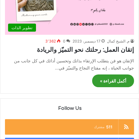
تطوير الذات
م. الشيخ كمال
17 ديسمبر، 2023
0
3٬362
إتقان العمل: رحلتك نحو التميّز والريادة
الإتقان هو فن يتطلب الإرتقاء بذاتك وتحسين أدائك في كل جانب من
جوانب الحياة ، إنه مفتاح النجاح والتميّز في…
أكمل القراءة »
Follow Us
511
مشترك