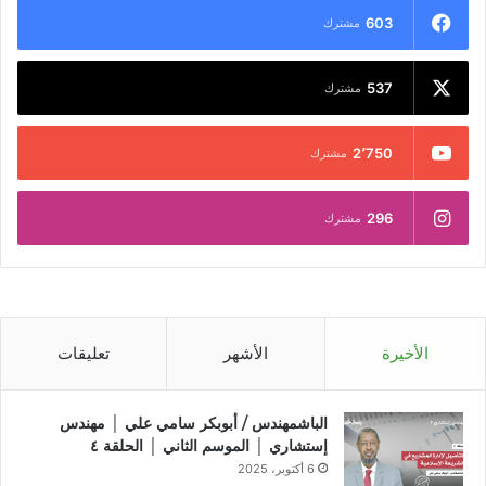
603
مشترك
537
مشترك
2٬750
مشترك
296
مشترك
الأخيرة
الأشهر
تعليقات
الباشمهندس / أبوبكر سامي علي │ مهندس
إستشاري │ الموسم الثاني │ الحلقة ٤
6 أكتوبر، 2025